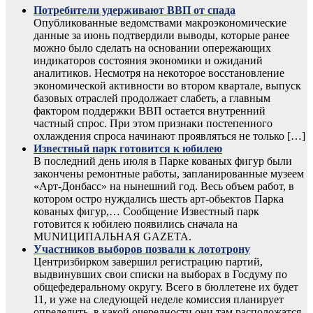
Потребители удерживают ВВП от спада
Опубликованные ведомствами макроэкономические
данные за июнь подтвердили выводы, которые ранее
можно было сделать на основании опережающих
индикаторов состояния экономики и ожиданий
аналитиков. Несмотря на некоторое восстановление
экономической активности во втором квартале, выпуск
базовых отраслей продолжает слабеть, а главным
фактором поддержки ВВП остается внутренний
частный спрос. При этом признаки постепенного
охлаждения спроса начинают проявляться не только […]
Известный парк готовится к юбилею
В последний день июля в Парке кованых фигур были
закончены ремонтные работы, запланированные музеем
«Арт-Донбасс» на нынешний год. Весь объем работ, в
котором остро нуждались шесть арт-обьектов Парка
кованых фигур,… Сообщение Известный парк
готовится к юбилею появились сначала на
MUNИЦИПАЛЬНАЯ GAZЕТА.
Участников выборов позвали к лототрону
Центризбирком завершил регистрацию партий,
выдвинувших свои списки на выборах в Госдуму по
общефедеральному округу. Всего в бюллетене их будет
11, и уже на следующей неделе комиссия планирует
определить, в какой очередности они там расположатся.