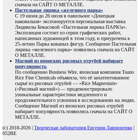
сначала на САЙТ О МЕТАЛЛЕ.
Пастельная лирика «железного парка»
С 19 июня до 26 июля в павильоне «Донецкая
наковальня» экспонируется персональная выставка
Людмилы Бекасовой «Пастельная лирика ПАРК!а».
Экспозиция состоит из серии графических работ,
написанных художницей в этом году, и приурочена к
25-летию Парка кованых фигур. Сообщение Пастельная
лирика «железного парка» появились сначала на САЙТ
О МЕТАЛЛЕ.
Магний из японских рисовых отрубей набирает
популярность
По сообщению Business Wire, японская компания Tsuno
Rice Fine Chemicals объявила, что её запатентованное
сырьё из рисовых отрубей — «Rice Magnesium»
(«Рисовый магний») — продемонстрировало
уникальные характеристики медленного и
продолжительного усвоения в исследованиях на людях.
Сообщение Магний из японских рисовых отрубей
набирает популярность появились сначала на САЙТ О
МЕТАЛЛЕ.
(с) 2018-2026 |
Творческая лаборатория Евгения Лавриненко
|
052BE