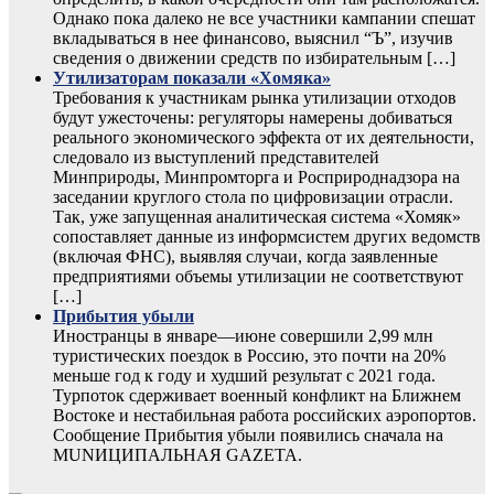
Однако пока далеко не все участники кампании спешат
вкладываться в нее финансово, выяснил “Ъ”, изучив
сведения о движении средств по избирательным […]
Утилизаторам показали «Хомяка»
Требования к участникам рынка утилизации отходов
будут ужесточены: регуляторы намерены добиваться
реального экономического эффекта от их деятельности,
следовало из выступлений представителей
Минприроды, Минпромторга и Росприроднадзора на
заседании круглого стола по цифровизации отрасли.
Так, уже запущенная аналитическая система «Хомяк»
сопоставляет данные из информсистем других ведомств
(включая ФНС), выявляя случаи, когда заявленные
предприятиями объемы утилизации не соответствуют
[…]
Прибытия убыли
Иностранцы в январе—июне совершили 2,99 млн
туристических поездок в Россию, это почти на 20%
меньше год к году и худший результат с 2021 года.
Турпоток сдерживает военный конфликт на Ближнем
Востоке и нестабильная работа российских аэропортов.
Сообщение Прибытия убыли появились сначала на
MUNИЦИПАЛЬНАЯ GAZЕТА.