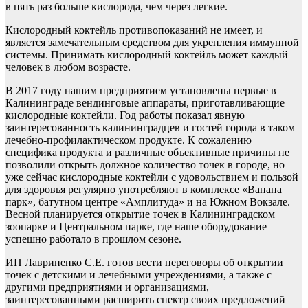
в пять раз больше кислорода, чем через легкие.
Кислородный коктейль противопоказаний не имеет, и
является замечательным средством для укрепления иммунной
системы. Принимать кислородный коктейль может каждый
человек в любом возрасте.
В 2017 году нашим предприятием установлены первые в
Калининграде вендинговые аппараты, приготавливающие
кислородные коктейли. Год работы показал явную
заинтересованность калининградцев и гостей города в таком
лечебно-профилактическом продукте. К сожалению
специфика продукта и различные объективные причины не
позволили открыть должное количество точек в городе, но
уже сейчас кислородные коктейли с удовольствием и пользой
для здоровья регулярно употребляют в комплексе «Ванана
парк», батутном центре «Амплитуда» и на Южном Вокзале.
Весной планируется открытие точек в Калининградском
зоопарке и Центральном парке, где наше оборудование
успешно работало в прошлом сезоне.
ИП Лавриненко С.Е. готов вести переговоры об открытии
точек с детскими и лечебными учреждениями, а также с
другими предприятиями и организациями,
заинтересованными расширить спектр своих предложений