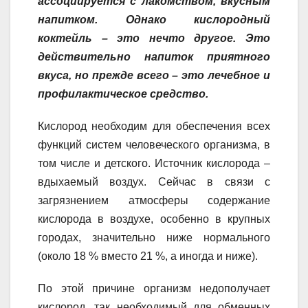
ассоциируется с лакомством, вкусным
s
u
R
s
e
п
напитком. Однако кислородный
s
r
u
A
r
р
коктейль – это нечто другое. Это
n
n
p
а
действительно напиток приятного
i
a
p
в
вкуса, но прежде всего – это лечебное и
k
l
и
профилактическое средство.
i
т
ь
Кислород необходим для обеспечения всех
функций систем человеческого организма, в
том числе и детского. Источник кислорода –
вдыхаемый воздух. Сейчас в связи с
загрязнением атмосферы содержание
кислорода в воздухе, особенно в крупных
городах, значительно ниже нормального
(около 18 % вместо 21 %, а иногда и ниже).
По этой причине организм недополучает
кислород, так необходимый для обменных