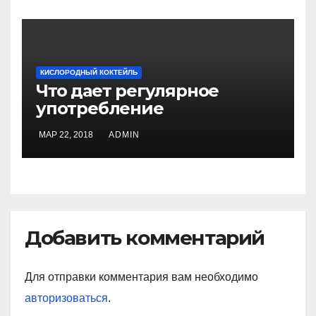
КИСЛОРОДНЫЙ КОКТЕЙЛЬ
Что дает регулярное
употребление
кислородных коктейлей?
МАР 22, 2018
ADMIN
Добавить комментарий
Для отправки комментария вам необходимо
авторизоваться
.