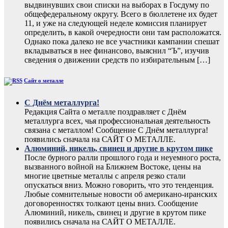
выдвинувших свои списки на выборах в Госдуму по
общефедеральному округу. Всего в бюллетене их будет
11, и уже на следующей неделе комиссия планирует
определить, в какой очередности они там расположатся.
Однако пока далеко не все участники кампании спешат
вкладываться в нее финансово, выяснил “Ъ”, изучив
сведения о движении средств по избирательным […]
Сайт о металле
С Днём металлурга!
Редакция Сайта о металле поздравляет с Днём
металлурга всех, чья профессиональная деятельность
связана с металлом! Сообщение С Днём металлурга!
появились сначала на САЙТ О МЕТАЛЛЕ.
Алюминий, никель, свинец и другие в крутом пике
После бурного ралли прошлого года и неуемного роста,
вызванного войной на Ближнем Востоке, цены на
многие цветные металлы с апреля резко стали
опускаться вниз. Можно говорить, что это тенденция.
Любые сомнительные новости об американо-иранских
договоренностях толкают цены вниз. Сообщение
Алюминий, никель, свинец и другие в крутом пике
появились сначала на САЙТ О МЕТАЛЛЕ.