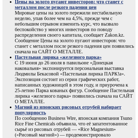
Цены на золото пугают инвесторов: что станет с
металлом после резкого падения цен
Мировые цены на золото пережили нестабильную
неделю, упав более чем на 4,5%, прежде чем с
небольшим отрывом изменить курс, что вызвало
беспокойство у многих инвесторов по поводу
распределения своего капитала, сообщает Zakon.kz.
Сообщение Цены на золото пугают инвесторов: что
станет с металлом после резкого падения цен появились
сначала на САЙТ О МЕТАЛЛЕ.
Пастельная лирика «железного парка»
С 19 июня до 26 июля в павильоне «Донецкая
наковальня» экспонируется персональная выставка
Людмилы Бекасовой «Пастельная лирика ПАРК!а».
Экспозиция состоит из серии графических работ,
написанных художницей в этом году, и приурочена к
25-летию Парка кованых фигур. Сообщение Пастельная
лирика «железного парка» появились сначала на САЙТ
О МЕТАЛЛЕ.
Магний из японских рисовых отрубей набирает
популярность
По сообщению Business Wire, японская компания Tsuno
Rice Fine Chemicals объявила, что её запатентованное
сырьё из рисовых отрубей — «Rice Magnesium»
(«Рисовый магний») — продемонстрировало