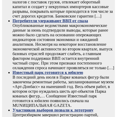
налогов с поставок грузов, отвлекает оборотный
капитал и создает у некрупных импортеров кассовые
разрывы, покрывать которые приходится в том числе за
счет дорогих кредитов. Банковские гарантии […]
Потребители удерживают ВВП от спада
Опубликованные ведомствами макроэкономические
данные за июнь подтвердили выводы, которые ранее
можно было сделать на основании опережающих
индикаторов состояния экономики и ожиданий
аналитиков. Несмотря на некоторое восстановление
экономической активности во втором квартале, выпуск
базовых отраслей продолжает слабеть, а главным
фактором поддержки ВВП остается внутренний
частный спрос. При этом признаки постепенного
охлаждения спроса начинают проявляться не только […]
Известный парк готовится к юбилею
В последний день июля в Парке кованых фигур были
закончены ремонтные работы, запланированные музеем
«Арт-Донбасс» на нынешний год. Весь объем работ, в
котором остро нуждались шесть арт-обьектов Парка
кованых фигур,… Сообщение Известный парк
готовится к юбилею появились сначала на
MUNИЦИПАЛЬНАЯ GAZЕТА.
Участников выборов позвали к лототрону
Центризбирком завершил регистрацию партий,