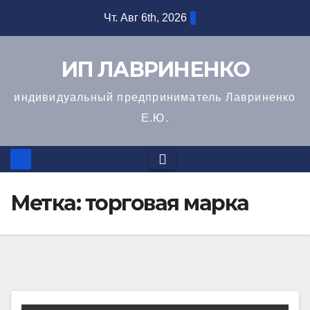
Перейти
Чт. Авг 6th, 2026
к
содержимому
ИП ЛАВРИНЕНКО
индивидуальный предприниматель Лавриненко
Е.Ю.
Метка:
торговая марка